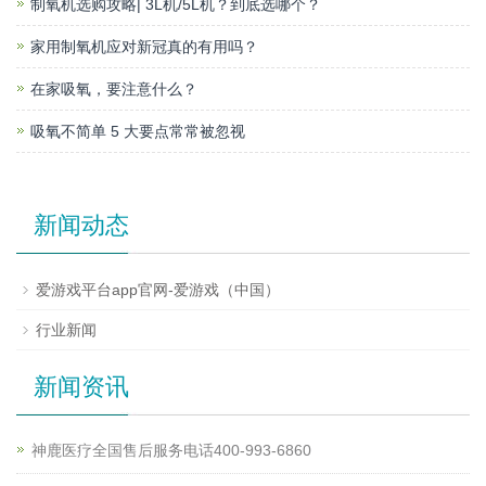
制氧机选购攻略| 3L机/5L机？到底选哪个？
家用制氧机应对新冠真的有用吗？
在家吸氧，要注意什么？
吸氧不简单 5 大要点常常被忽视
新闻动态
爱游戏平台app官网-爱游戏（中国）
行业新闻
新闻资讯
神鹿医疗全国售后服务电话400-993-6860