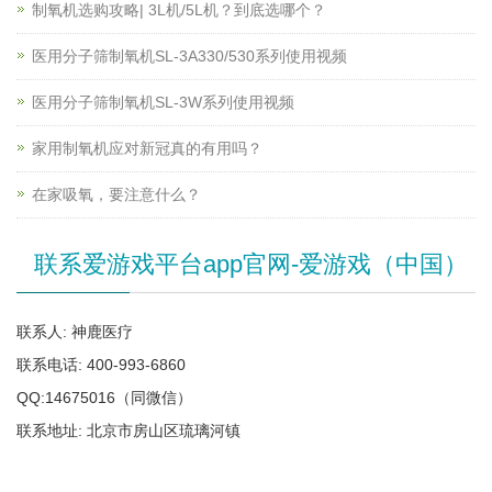
制氧机选购攻略| 3L机/5L机？到底选哪个？
医用分子筛制氧机SL-3A330/530系列使用视频
医用分子筛制氧机SL-3W系列使用视频
家用制氧机应对新冠真的有用吗？
在家吸氧，要注意什么？
联系爱游戏平台app官网-爱游戏（中国）
联系人: 神鹿医疗
联系电话: 400-993-6860
QQ:14675016（同微信）
联系地址: 北京市房山区琉璃河镇