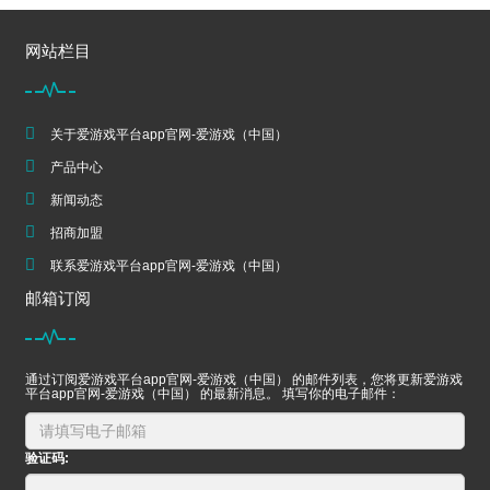
网站栏目
关于爱游戏平台app官网-爱游戏（中国）
产品中心
新闻动态
招商加盟
联系爱游戏平台app官网-爱游戏（中国）
邮箱订阅
通过订阅爱游戏平台app官网-爱游戏（中国） 的邮件列表，您将更新爱游戏
平台app官网-爱游戏（中国） 的最新消息。 填写你的电子邮件：
验证码: