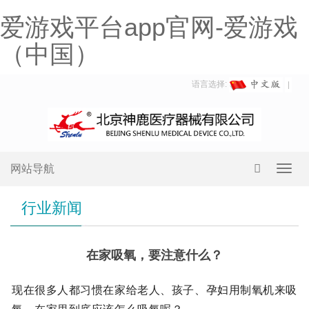
爱游戏平台app官网-爱游戏
（中国）
语言选择:
网站导航
Toggl
navig
行业新闻
在家吸氧，要注意什么？
现在很多人都习惯在家给老人、孩子、孕妇用制氧机来吸