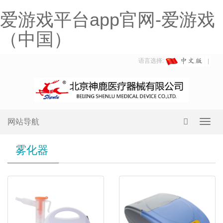
爱游戏平台app官网-爱游戏
（中国）
语言选择:
网站导航
Toggl
navig
雾化器