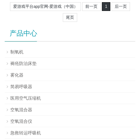
爱游戏平台app官网-爱游戏（中国）
前一页
1
后一页
尾页
产品中心
制氧机
褥疮防治床垫
雾化器
简易呼吸器
医用空气压缩机
空氧混合器
空氧混合仪
急救转运呼吸机