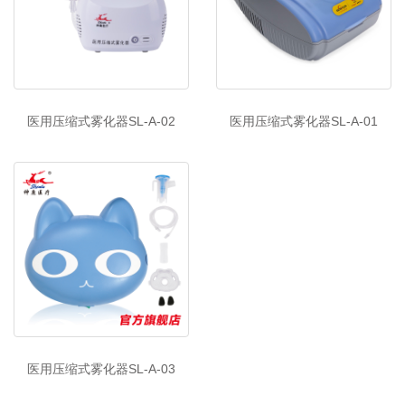
医用压缩式雾化器SL-A-02
医用压缩式雾化器SL-A-01
医用压缩式雾化器SL-A-03