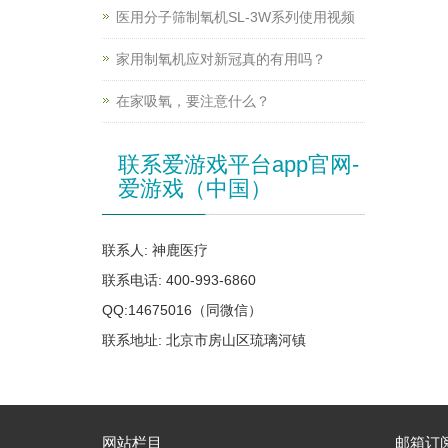
医用分子筛制氧机SL-3W系列使用视频
家用制氧机应对新冠真的有用吗？
在家吸氧，要注意什么？
联系爱游戏平台app官网-
爱游戏（中国）
联系人: 神鹿医疗
联系电话: 400-993-6860
QQ:14675016（同微信）
联系地址: 北京市房山区琉璃河镇
网站栏目
邮箱订