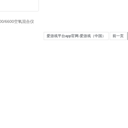
300/6600空氧混合仪
爱游戏平台app官网-爱游戏（中国）
前一页