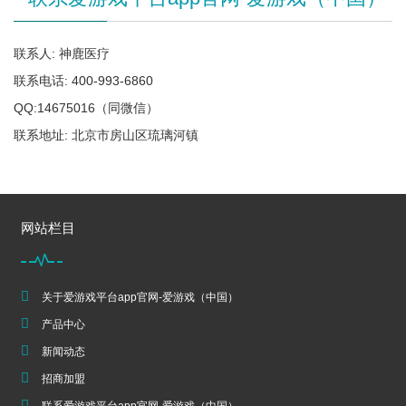
联系人: 神鹿医疗
联系电话: 400-993-6860
QQ:14675016（同微信）
联系地址: 北京市房山区琉璃河镇
网站栏目
关于爱游戏平台app官网-爱游戏（中国）
产品中心
新闻动态
招商加盟