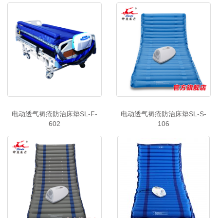
电动透气褥疮防治床垫SL-F-
电动透气褥疮防治床垫SL-S-
602
106