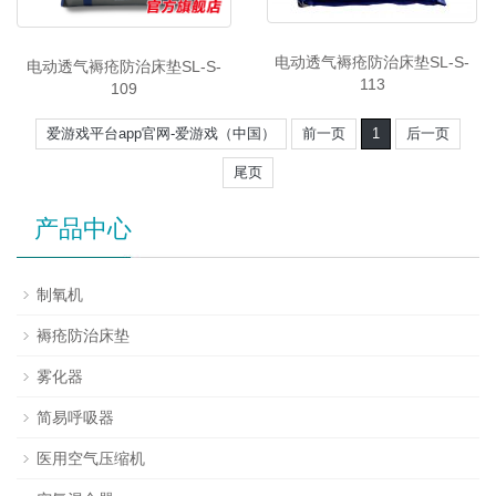
电动透气褥疮防治床垫SL-S-
电动透气褥疮防治床垫SL-S-
113
109
爱游戏平台app官网-爱游戏（中国）
前一页
1
后一页
尾页
产品中心
制氧机
褥疮防治床垫
雾化器
简易呼吸器
医用空气压缩机