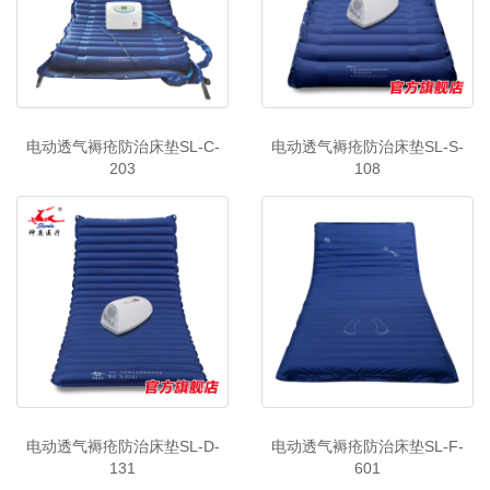
电动透气褥疮防治床垫SL-C-
电动透气褥疮防治床垫SL-S-
203
108
电动透气褥疮防治床垫SL-D-
电动透气褥疮防治床垫SL-F-
131
601